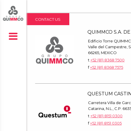
CONTACT US
QUIMMCO S.A. DE 
Edificio Torre QUIMMCO,
Valle del Campestre, S
66265, MEXICO
t
+52 (81) 8368 7500
f
+52 (81) 8368 7575
QUESTUM CASTI
Carretera Villa de Garc
Catarina, N.L., C.P. 6
t
+52 (81) 8151 0300
f
+52 (81) 8151 0305