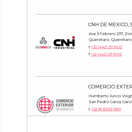
CNH DE MEXICO, S.
Ave 5 Febrero 2117, Zon
Queretaro, Queretaro,
t
+52 (442) 211 9100
f
+52 (442) 211 9106
COMERCIO EXTE
Humberto Junco Voigt 
San Pedro Garza García
t
+52 81 8363 1891