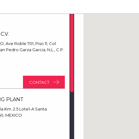
C.V.
 Ave Roble 701, Piso 11, Col.
an Pedro Garza Garcia, N.L., C.P.
CONTACT
NG PLANT
ía Km. 2.5 Lote1-A Santa
6350, MEXICO